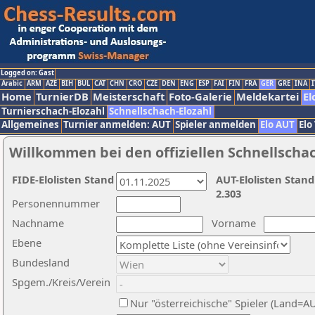
Logged on: Gast
Arabic
ARM
AZE
BIH
BUL
CAT
CHN
CRO
CZE
DEN
ENG
ESP
FAI
FIN
FRA
GER
GRE
INA
I
Home
TurnierDB
Meisterschaft
Foto-Galerie
Meldekartei
El
Turnierschach-Elozahl
Schnellschach-Elozahl
Allgemeines
Turnier anmelden: AUT
Spieler anmelden
Elo AUT
Elo
Willkommen bei den offiziellen Schnellscha
FIDE-Elolisten Stand
AUT-Elolisten Stand
2.303
Personennummer
Nachname
Vorname
Ebene
Bundesland
Spgem./Kreis/Verein
Nur "österreichische" Spieler (Land=A