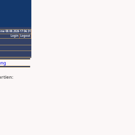
ime 08.08.2026 17:06:31
Login
Logout
artien: