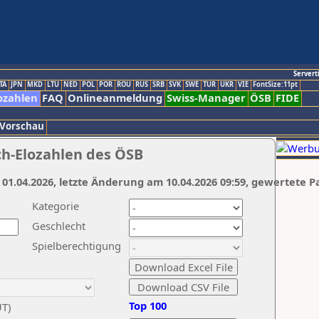
Servert
TA
JPN
MKD
LTU
NED
POL
POR
ROU
RUS
SRB
SVK
SWE
TUR
UKR
VIE
FontSize:11pt
ozahlen
FAQ
Onlineanmeldung
Swiss-Manager
ÖSB
FIDE
 Vorschau
ch-Elozahlen des ÖSB
 01.04.2026, letzte Änderung am 10.04.2026 09:59, gewertete P
Kategorie
Geschlecht
Spielberechtigung
Top 100
UT)