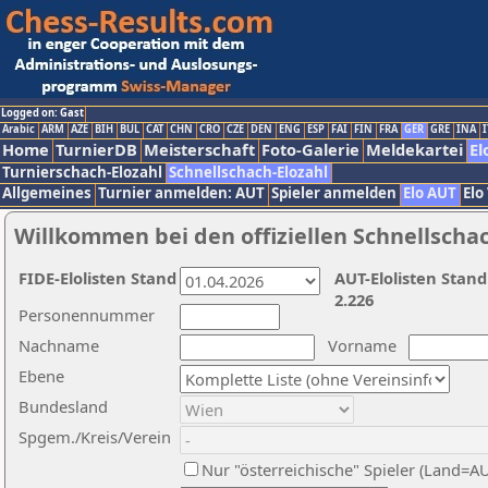
Logged on: Gast
Arabic
ARM
AZE
BIH
BUL
CAT
CHN
CRO
CZE
DEN
ENG
ESP
FAI
FIN
FRA
GER
GRE
INA
I
Home
TurnierDB
Meisterschaft
Foto-Galerie
Meldekartei
El
Turnierschach-Elozahl
Schnellschach-Elozahl
Allgemeines
Turnier anmelden: AUT
Spieler anmelden
Elo AUT
Elo
Willkommen bei den offiziellen Schnellscha
FIDE-Elolisten Stand
AUT-Elolisten Stand
2.226
Personennummer
Nachname
Vorname
Ebene
Bundesland
Spgem./Kreis/Verein
Nur "österreichische" Spieler (Land=A