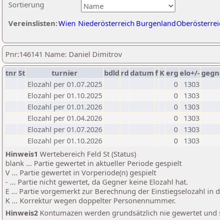
Sortierung
Vereinslisten:
Wien
Niederösterreich
Burgenland
Oberösterrei
Pnr:146141 Name: Daniel Dimitrov
tnr
St
turnier
bdld
rd
datum
f
K
erg
elo+/-
gegn
Elozahl per 01.07.2025
0
1303
Elozahl per 01.10.2025
0
1303
Elozahl per 01.01.2026
0
1303
Elozahl per 01.04.2026
0
1303
Elozahl per 01.07.2026
0
1303
Elozahl per 01.10.2026
0
1303
Hinweis1
Wertebereich Feld St (Status)
blank ... Partie gewertet in aktueller Periode gespielt
V ... Partie gewertet in Vorperiode(n) gespielt
- ... Partie nicht gewertet, da Gegner keine Elozahl hat.
E ... Partie vorgemerkt zur Berechnung der Einstiegselozahl in
K ... Korrektur wegen doppelter Personennummer.
Hinweis2
Kontumazen werden grundsätzlich nie gewertet und sin