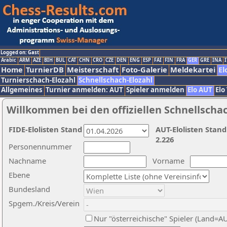
Logged on: Gast
Arabic
ARM
AZE
BIH
BUL
CAT
CHN
CRO
CZE
DEN
ENG
ESP
FAI
FIN
FRA
GER
GRE
INA
I
Home
TurnierDB
Meisterschaft
Foto-Galerie
Meldekartei
El
Turnierschach-Elozahl
Schnellschach-Elozahl
Allgemeines
Turnier anmelden: AUT
Spieler anmelden
Elo AUT
Elo
Willkommen bei den offiziellen Schnellscha
FIDE-Elolisten Stand
AUT-Elolisten Stand
2.226
Personennummer
Nachname
Vorname
Ebene
Bundesland
Spgem./Kreis/Verein
Nur "österreichische" Spieler (Land=A