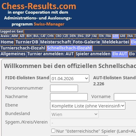
Logged on: Gast
Arabic
ARM
AZE
BIH
BUL
CAT
CHN
CRO
CZE
DEN
ENG
ESP
FAI
FIN
FRA
GER
GRE
INA
I
Home
TurnierDB
Meisterschaft
Foto-Galerie
Meldekartei
El
Turnierschach-Elozahl
Schnellschach-Elozahl
Allgemeines
Turnier anmelden: AUT
Spieler anmelden
Elo AUT
Elo
Willkommen bei den offiziellen Schnellscha
FIDE-Elolisten Stand
AUT-Elolisten Stand
2.226
Personennummer
Nachname
Vorname
Ebene
Bundesland
Spgem./Kreis/Verein
Nur "österreichische" Spieler (Land=A