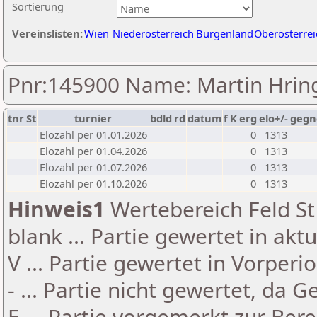
Sortierung
Vereinslisten:
Wien
Niederösterreich
Burgenland
Oberösterrei
Pnr:145900 Name: Martin Hrin
tnr
St
turnier
bdld
rd
datum
f
K
erg
elo+/-
gegn
Elozahl per 01.01.2026
0
1313
Elozahl per 01.04.2026
0
1313
Elozahl per 01.07.2026
0
1313
Elozahl per 01.10.2026
0
1313
Hinweis1
Wertebereich Feld St 
blank ... Partie gewertet in akt
V ... Partie gewertet in Vorperi
- ... Partie nicht gewertet, da 
E ... Partie vorgemerkt zur Be