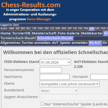
Logged on: Gast
Arabic
ARM
AZE
BIH
BUL
CAT
CHN
CRO
CZE
DEN
ENG
ESP
FAI
FIN
FRA
GER
GRE
INA
I
Home
TurnierDB
Meisterschaft
Foto-Galerie
Meldekartei
El
Turnierschach-Elozahl
Schnellschach-Elozahl
Allgemeines
Turnier anmelden: AUT
Spieler anmelden
Elo AUT
Elo
Willkommen bei den offiziellen Schnellscha
FIDE-Elolisten Stand
AUT-Elolisten Stand
2.226
Personennummer
Nachname
Vorname
Ebene
Bundesland
Spgem./Kreis/Verein
Nur "österreichische" Spieler (Land=A