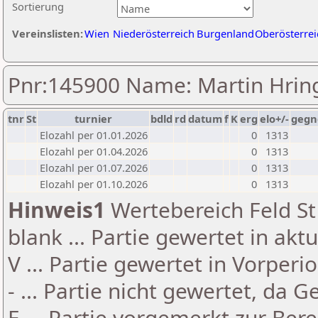
Sortierung
Vereinslisten:
Wien
Niederösterreich
Burgenland
Oberösterrei
Pnr:145900 Name: Martin Hrin
tnr
St
turnier
bdld
rd
datum
f
K
erg
elo+/-
gegn
Elozahl per 01.01.2026
0
1313
Elozahl per 01.04.2026
0
1313
Elozahl per 01.07.2026
0
1313
Elozahl per 01.10.2026
0
1313
Hinweis1
Wertebereich Feld St 
blank ... Partie gewertet in akt
V ... Partie gewertet in Vorperi
- ... Partie nicht gewertet, da 
E ... Partie vorgemerkt zur Be