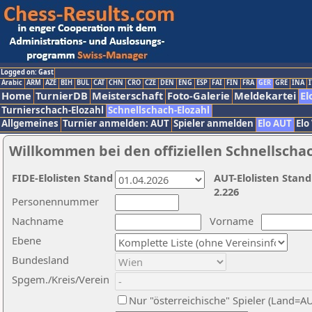
Logged on: Gast
Arabic
ARM
AZE
BIH
BUL
CAT
CHN
CRO
CZE
DEN
ENG
ESP
FAI
FIN
FRA
GER
GRE
INA
I
Home
TurnierDB
Meisterschaft
Foto-Galerie
Meldekartei
El
Turnierschach-Elozahl
Schnellschach-Elozahl
Allgemeines
Turnier anmelden: AUT
Spieler anmelden
Elo AUT
Elo
Willkommen bei den offiziellen Schnellscha
FIDE-Elolisten Stand
AUT-Elolisten Stand
2.226
Personennummer
Nachname
Vorname
Ebene
Bundesland
Spgem./Kreis/Verein
Nur "österreichische" Spieler (Land=A