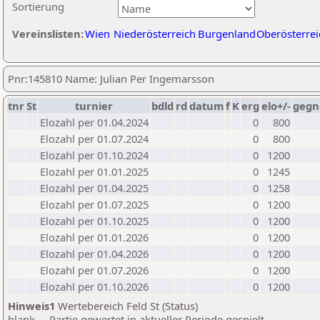
Sortierung
Vereinslisten:
Wien
Niederösterreich
Burgenland
Oberösterrei
Pnr:145810 Name: Julian Per Ingemarsson
tnr
St
turnier
bdld
rd
datum
f
K
erg
elo+/-
gegn
Elozahl per 01.04.2024
0
800
Elozahl per 01.07.2024
0
800
Elozahl per 01.10.2024
0
1200
Elozahl per 01.01.2025
0
1245
Elozahl per 01.04.2025
0
1258
Elozahl per 01.07.2025
0
1200
Elozahl per 01.10.2025
0
1200
Elozahl per 01.01.2026
0
1200
Elozahl per 01.04.2026
0
1200
Elozahl per 01.07.2026
0
1200
Elozahl per 01.10.2026
0
1200
Hinweis1
Wertebereich Feld St (Status)
blank ... Partie gewertet in aktueller Periode gespielt