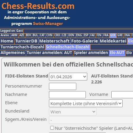
Logged on: Gast
Arabic
ARM
AZE
BIH
BUL
CAT
CHN
CRO
CZE
DEN
ENG
ESP
FAI
FIN
FRA
GER
GRE
INA
I
Home
TurnierDB
Meisterschaft
Foto-Galerie
Meldekartei
El
Turnierschach-Elozahl
Schnellschach-Elozahl
Allgemeines
Turnier anmelden: AUT
Spieler anmelden
Elo AUT
Elo
Willkommen bei den offiziellen Schnellscha
FIDE-Elolisten Stand
AUT-Elolisten Stand
2.226
Personennummer
Nachname
Vorname
Ebene
Bundesland
Spgem./Kreis/Verein
Nur "österreichische" Spieler (Land=A