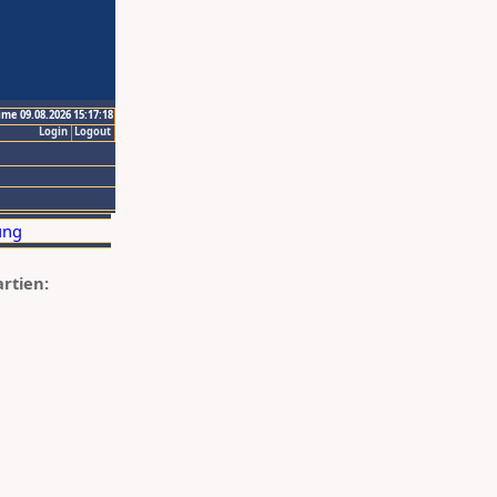
ime 09.08.2026 15:17:18
Login
Logout
artien: