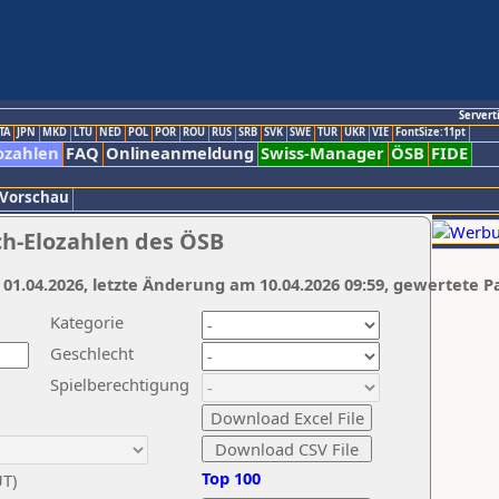
Servert
TA
JPN
MKD
LTU
NED
POL
POR
ROU
RUS
SRB
SVK
SWE
TUR
UKR
VIE
FontSize:11pt
ozahlen
FAQ
Onlineanmeldung
Swiss-Manager
ÖSB
FIDE
 Vorschau
ch-Elozahlen des ÖSB
 01.04.2026, letzte Änderung am 10.04.2026 09:59, gewertete P
Kategorie
Geschlecht
Spielberechtigung
Top 100
UT)