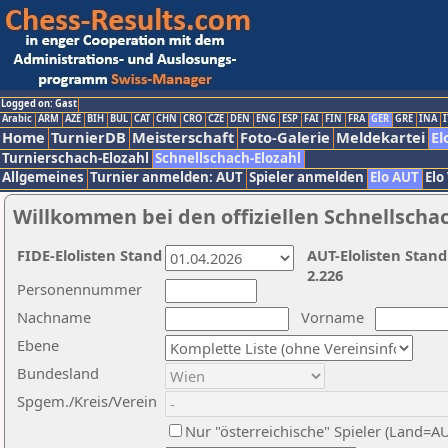
Logged on: Gast
Arabic
ARM
AZE
BIH
BUL
CAT
CHN
CRO
CZE
DEN
ENG
ESP
FAI
FIN
FRA
GER
GRE
INA
I
Home
TurnierDB
Meisterschaft
Foto-Galerie
Meldekartei
El
Turnierschach-Elozahl
Schnellschach-Elozahl
Allgemeines
Turnier anmelden: AUT
Spieler anmelden
Elo AUT
Elo
Willkommen bei den offiziellen Schnellscha
FIDE-Elolisten Stand
AUT-Elolisten Stand
2.226
Personennummer
Nachname
Vorname
Ebene
Bundesland
Spgem./Kreis/Verein
Nur "österreichische" Spieler (Land=A