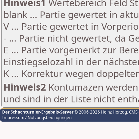
Hinweis1
Wertebereich Feld St 
blank ... Partie gewertet in akt
V ... Partie gewertet in Vorperi
- ... Partie nicht gewertet, da 
E ... Partie vorgemerkt zur Be
Einstiegselozahl in der nächst
K ... Korrektur wegen doppelt
Hinweis2
Kontumazen werden g
und sind in der Liste nicht enth
Der Schachturnier-Ergebnis-Server
© 2006-2026 Heinz Herzog
, CMS
Impressum / Nutzungsbedingungen