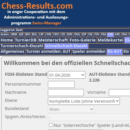
Logged on: Gast
Arabic
ARM
AZE
BIH
BUL
CAT
CHN
CRO
CZE
DEN
ENG
ESP
FAI
FIN
FRA
GER
GRE
INA
I
Home
TurnierDB
Meisterschaft
Foto-Galerie
Meldekartei
El
Turnierschach-Elozahl
Schnellschach-Elozahl
Allgemeines
Turnier anmelden: AUT
Spieler anmelden
Elo AUT
Elo
Willkommen bei den offiziellen Schnellscha
FIDE-Elolisten Stand
AUT-Elolisten Stand
2.226
Personennummer
Nachname
Vorname
Ebene
Bundesland
Spgem./Kreis/Verein
Nur "österreichische" Spieler (Land=A