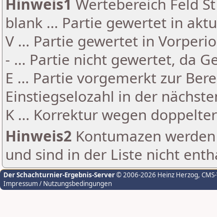
Hinweis1
Wertebereich Feld St 
blank ... Partie gewertet in akt
V ... Partie gewertet in Vorperi
- ... Partie nicht gewertet, da 
E ... Partie vorgemerkt zur Be
Einstiegselozahl in der nächst
K ... Korrektur wegen doppelt
Hinweis2
Kontumazen werden g
und sind in der Liste nicht enth
Der Schachturnier-Ergebnis-Server
© 2006-2026 Heinz Herzog
, CMS
Impressum / Nutzungsbedingungen