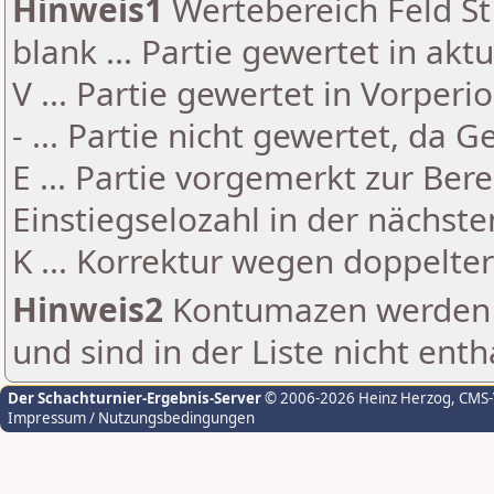
Hinweis1
Wertebereich Feld St 
blank ... Partie gewertet in akt
V ... Partie gewertet in Vorperi
- ... Partie nicht gewertet, da 
E ... Partie vorgemerkt zur Be
Einstiegselozahl in der nächst
K ... Korrektur wegen doppelt
Hinweis2
Kontumazen werden g
und sind in der Liste nicht enth
Der Schachturnier-Ergebnis-Server
© 2006-2026 Heinz Herzog
, CMS
Impressum / Nutzungsbedingungen