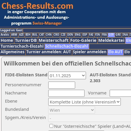
Logged on: Gast
Arabic
ARM
AZE
BIH
BUL
CAT
CHN
CRO
CZE
DEN
ENG
ESP
FAI
FIN
FRA
GER
GRE
INA
I
Home
TurnierDB
Meisterschaft
Foto-Galerie
Meldekartei
El
Turnierschach-Elozahl
Schnellschach-Elozahl
Allgemeines
Turnier anmelden: AUT
Spieler anmelden
Elo AUT
Elo
Willkommen bei den offiziellen Schnellscha
FIDE-Elolisten Stand
AUT-Elolisten Stand
2.303
Personennummer
Nachname
Vorname
Ebene
Bundesland
Spgem./Kreis/Verein
Nur "österreichische" Spieler (Land=A