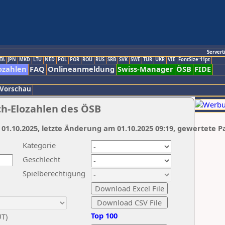
Servert
TA
JPN
MKD
LTU
NED
POL
POR
ROU
RUS
SRB
SVK
SWE
TUR
UKR
VIE
FontSize:11pt
ozahlen
FAQ
Onlineanmeldung
Swiss-Manager
ÖSB
FIDE
 Vorschau
ch-Elozahlen des ÖSB
 01.10.2025, letzte Änderung am 01.10.2025 09:19, gewertete P
Kategorie
Geschlecht
Spielberechtigung
Top 100
UT)