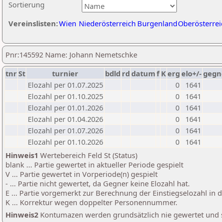
Sortierung
Vereinslisten:
Wien
Niederösterreich
Burgenland
Oberösterrei
Pnr:145592 Name: Johann Nemetschke
tnr
St
turnier
bdld
rd
datum
f
K
erg
elo+/-
gegn
Elozahl per 01.07.2025
0
1641
Elozahl per 01.10.2025
0
1641
Elozahl per 01.01.2026
0
1641
Elozahl per 01.04.2026
0
1641
Elozahl per 01.07.2026
0
1641
Elozahl per 01.10.2026
0
1641
Hinweis1
Wertebereich Feld St (Status)
blank ... Partie gewertet in aktueller Periode gespielt
V ... Partie gewertet in Vorperiode(n) gespielt
- ... Partie nicht gewertet, da Gegner keine Elozahl hat.
E ... Partie vorgemerkt zur Berechnung der Einstiegselozahl in
K ... Korrektur wegen doppelter Personennummer.
Hinweis2
Kontumazen werden grundsätzlich nie gewertet und sin