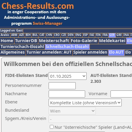
Logged on: Gast
Arabic
ARM
AZE
BIH
BUL
CAT
CHN
CRO
CZE
DEN
ENG
ESP
FAI
FIN
FRA
GER
GRE
INA
I
Home
TurnierDB
Meisterschaft
Foto-Galerie
Meldekartei
El
Turnierschach-Elozahl
Schnellschach-Elozahl
Allgemeines
Turnier anmelden: AUT
Spieler anmelden
Elo AUT
Elo
Willkommen bei den offiziellen Schnellscha
FIDE-Elolisten Stand
AUT-Elolisten Stand
2.303
Personennummer
Nachname
Vorname
Ebene
Bundesland
Spgem./Kreis/Verein
Nur "österreichische" Spieler (Land=A