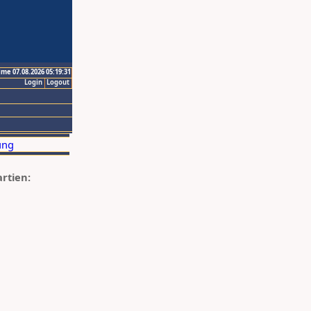
ime 07.08.2026 05:19:31
Login
Logout
artien: