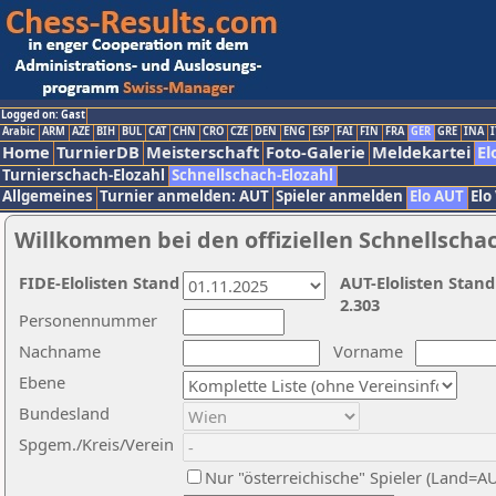
Logged on: Gast
Arabic
ARM
AZE
BIH
BUL
CAT
CHN
CRO
CZE
DEN
ENG
ESP
FAI
FIN
FRA
GER
GRE
INA
I
Home
TurnierDB
Meisterschaft
Foto-Galerie
Meldekartei
El
Turnierschach-Elozahl
Schnellschach-Elozahl
Allgemeines
Turnier anmelden: AUT
Spieler anmelden
Elo AUT
Elo
Willkommen bei den offiziellen Schnellscha
FIDE-Elolisten Stand
AUT-Elolisten Stand
2.303
Personennummer
Nachname
Vorname
Ebene
Bundesland
Spgem./Kreis/Verein
Nur "österreichische" Spieler (Land=A