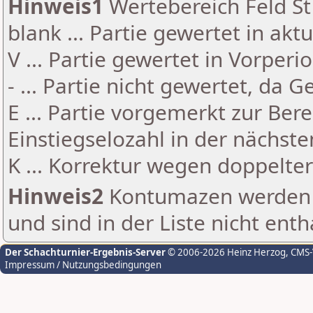
Hinweis1
Wertebereich Feld St 
blank ... Partie gewertet in akt
V ... Partie gewertet in Vorperi
- ... Partie nicht gewertet, da 
E ... Partie vorgemerkt zur Be
Einstiegselozahl in der nächst
K ... Korrektur wegen doppelt
Hinweis2
Kontumazen werden g
und sind in der Liste nicht enth
Der Schachturnier-Ergebnis-Server
© 2006-2026 Heinz Herzog
, CMS
Impressum / Nutzungsbedingungen