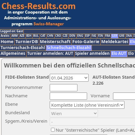
Logged on: Gast
Arabic
ARM
AZE
BIH
BUL
CAT
CHN
CRO
CZE
DEN
ENG
ESP
FAI
FIN
FRA
GER
GRE
INA
I
Home
TurnierDB
Meisterschaft
Foto-Galerie
Meldekartei
El
Turnierschach-Elozahl
Schnellschach-Elozahl
Allgemeines
Turnier anmelden: AUT
Spieler anmelden
Elo AUT
Elo
Willkommen bei den offiziellen Schnellscha
FIDE-Elolisten Stand
AUT-Elolisten Stand
2.226
Personennummer
Nachname
Vorname
Ebene
Bundesland
Spgem./Kreis/Verein
Nur "österreichische" Spieler (Land=A