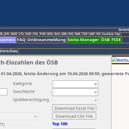
Servert
TA
JPN
MKD
LTU
NED
POL
POR
ROU
RUS
SRB
SVK
SWE
TUR
UKR
VIE
FontSize:11pt
ozahlen
FAQ
Onlineanmeldung
Swiss-Manager
ÖSB
FIDE
 Vorschau
ch-Elozahlen des ÖSB
 01.04.2026, letzte Änderung am 10.04.2026 09:59, gewertete P
Kategorie
Geschlecht
Spielberechtigung
Top 100
UT)