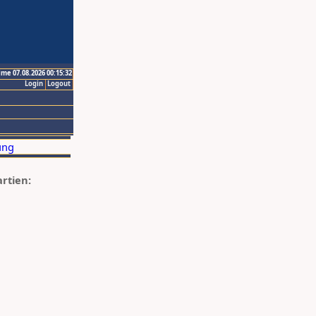
ime 07.08.2026 00:15:32
Login
Logout
artien: