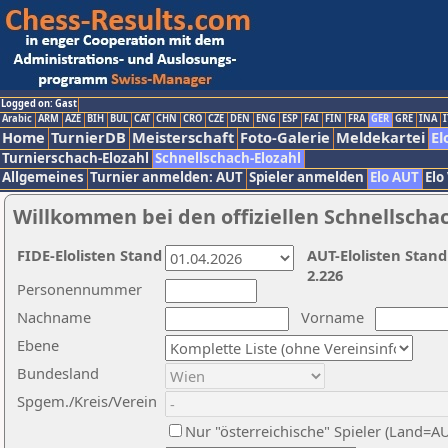
Logged on: Gast
Arabic
ARM
AZE
BIH
BUL
CAT
CHN
CRO
CZE
DEN
ENG
ESP
FAI
FIN
FRA
GER
GRE
INA
I
Home
TurnierDB
Meisterschaft
Foto-Galerie
Meldekartei
El
Turnierschach-Elozahl
Schnellschach-Elozahl
Allgemeines
Turnier anmelden: AUT
Spieler anmelden
Elo AUT
Elo
Willkommen bei den offiziellen Schnellscha
FIDE-Elolisten Stand
AUT-Elolisten Stand
2.226
Personennummer
Nachname
Vorname
Ebene
Bundesland
Spgem./Kreis/Verein
Nur "österreichische" Spieler (Land=A