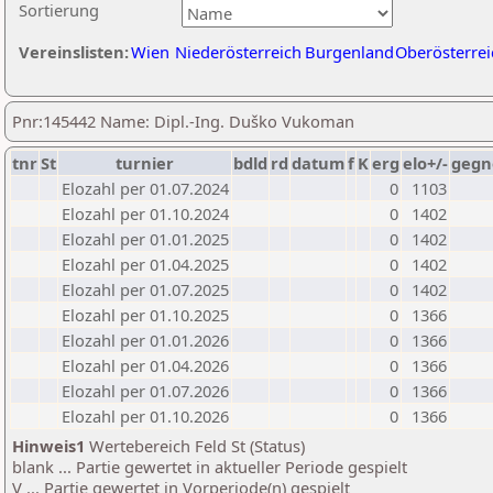
Sortierung
Vereinslisten:
Wien
Niederösterreich
Burgenland
Oberösterrei
Pnr:145442 Name: Dipl.-Ing. Duško Vukoman
tnr
St
turnier
bdld
rd
datum
f
K
erg
elo+/-
gegn
Elozahl per 01.07.2024
0
1103
Elozahl per 01.10.2024
0
1402
Elozahl per 01.01.2025
0
1402
Elozahl per 01.04.2025
0
1402
Elozahl per 01.07.2025
0
1402
Elozahl per 01.10.2025
0
1366
Elozahl per 01.01.2026
0
1366
Elozahl per 01.04.2026
0
1366
Elozahl per 01.07.2026
0
1366
Elozahl per 01.10.2026
0
1366
Hinweis1
Wertebereich Feld St (Status)
blank ... Partie gewertet in aktueller Periode gespielt
V ... Partie gewertet in Vorperiode(n) gespielt