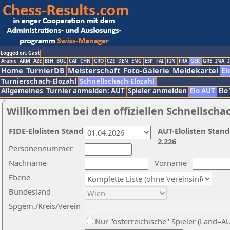
Logged on: Gast
Arabic
ARM
AZE
BIH
BUL
CAT
CHN
CRO
CZE
DEN
ENG
ESP
FAI
FIN
FRA
GER
GRE
INA
I
Home
TurnierDB
Meisterschaft
Foto-Galerie
Meldekartei
El
Turnierschach-Elozahl
Schnellschach-Elozahl
Allgemeines
Turnier anmelden: AUT
Spieler anmelden
Elo AUT
Elo
Willkommen bei den offiziellen Schnellscha
FIDE-Elolisten Stand
AUT-Elolisten Stand
2.226
Personennummer
Nachname
Vorname
Ebene
Bundesland
Spgem./Kreis/Verein
Nur "österreichische" Spieler (Land=A