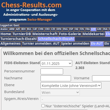
Logged on: Gast
Arabic
ARM
AZE
BIH
BUL
CAT
CHN
CRO
CZE
DEN
ENG
ESP
FAI
FIN
FRA
GER
GRE
INA
I
Home
TurnierDB
Meisterschaft
Foto-Galerie
Meldekartei
El
Turnierschach-Elozahl
Schnellschach-Elozahl
Allgemeines
Turnier anmelden: AUT
Spieler anmelden
Elo AUT
Elo
Willkommen bei den offiziellen Schnellscha
FIDE-Elolisten Stand
AUT-Elolisten Stand
2.303
Personennummer
Nachname
Vorname
Ebene
Bundesland
Spgem./Kreis/Verein
Nur "österreichische" Spieler (Land=A