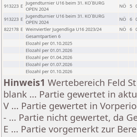
Jugendturnier U16 beim 31. KO´BURG
913223
E
NÖ
5
OPEN 2024
Jugendturnier U16 beim 31. KO´BURG
913223
E
NÖ
6
OPEN 2024
822178
E
Weinviertler Jugendliga U16 2023/24
NÖ
6
Gesamtpartien 6
Elozahl per 01.10.2025
Elozahl per 01.01.2026
Elozahl per 01.04.2026
Elozahl per 01.07.2026
Elozahl per 01.10.2026
Hinweis1
Wertebereich Feld St 
blank ... Partie gewertet in akt
V ... Partie gewertet in Vorperi
- ... Partie nicht gewertet, da 
E ... Partie vorgemerkt zur Be