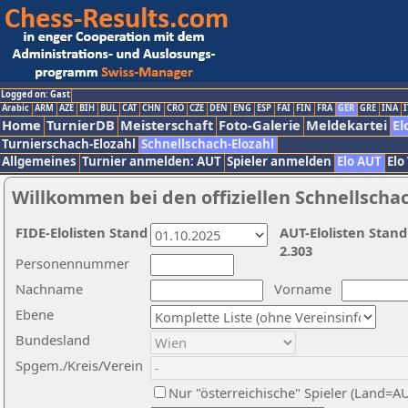
Logged on: Gast
Arabic
ARM
AZE
BIH
BUL
CAT
CHN
CRO
CZE
DEN
ENG
ESP
FAI
FIN
FRA
GER
GRE
INA
I
Home
TurnierDB
Meisterschaft
Foto-Galerie
Meldekartei
El
Turnierschach-Elozahl
Schnellschach-Elozahl
Allgemeines
Turnier anmelden: AUT
Spieler anmelden
Elo AUT
Elo
Willkommen bei den offiziellen Schnellscha
FIDE-Elolisten Stand
AUT-Elolisten Stand
2.303
Personennummer
Nachname
Vorname
Ebene
Bundesland
Spgem./Kreis/Verein
Nur "österreichische" Spieler (Land=A