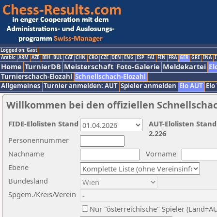
Logged on: Gast
Arabic
ARM
AZE
BIH
BUL
CAT
CHN
CRO
CZE
DEN
ENG
ESP
FAI
FIN
FRA
GER
GRE
INA
I
Home
TurnierDB
Meisterschaft
Foto-Galerie
Meldekartei
El
Turnierschach-Elozahl
Schnellschach-Elozahl
Allgemeines
Turnier anmelden: AUT
Spieler anmelden
Elo AUT
Elo
Willkommen bei den offiziellen Schnellscha
FIDE-Elolisten Stand
AUT-Elolisten Stand
2.226
Personennummer
Nachname
Vorname
Ebene
Bundesland
Spgem./Kreis/Verein
Nur "österreichische" Spieler (Land=A