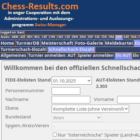
Logged on: Gast
Arabic
ARM
AZE
BIH
BUL
CAT
CHN
CRO
CZE
DEN
ENG
ESP
FAI
FIN
FRA
GER
GRE
INA
I
Home
TurnierDB
Meisterschaft
Foto-Galerie
Meldekartei
El
Turnierschach-Elozahl
Schnellschach-Elozahl
Allgemeines
Turnier anmelden: AUT
Spieler anmelden
Elo AUT
Elo
Willkommen bei den offiziellen Schnellscha
FIDE-Elolisten Stand
AUT-Elolisten Stand
2.303
Personennummer
Nachname
Vorname
Ebene
Bundesland
Spgem./Kreis/Verein
Nur "österreichische" Spieler (Land=A