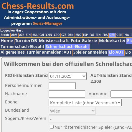
Logged on: Gast
Arabic
ARM
AZE
BIH
BUL
CAT
CHN
CRO
CZE
DEN
ENG
ESP
FAI
FIN
FRA
GER
GRE
INA
I
Home
TurnierDB
Meisterschaft
Foto-Galerie
Meldekartei
El
Turnierschach-Elozahl
Schnellschach-Elozahl
Allgemeines
Turnier anmelden: AUT
Spieler anmelden
Elo AUT
Elo
Willkommen bei den offiziellen Schnellscha
FIDE-Elolisten Stand
AUT-Elolisten Stand
2.303
Personennummer
Nachname
Vorname
Ebene
Bundesland
Spgem./Kreis/Verein
Nur "österreichische" Spieler (Land=A