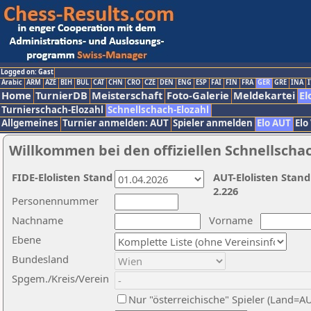
Logged on: Gast
Arabic
ARM
AZE
BIH
BUL
CAT
CHN
CRO
CZE
DEN
ENG
ESP
FAI
FIN
FRA
GER
GRE
INA
I
Home
TurnierDB
Meisterschaft
Foto-Galerie
Meldekartei
El
Turnierschach-Elozahl
Schnellschach-Elozahl
Allgemeines
Turnier anmelden: AUT
Spieler anmelden
Elo AUT
Elo
Willkommen bei den offiziellen Schnellscha
FIDE-Elolisten Stand
AUT-Elolisten Stand
2.226
Personennummer
Nachname
Vorname
Ebene
Bundesland
Spgem./Kreis/Verein
Nur "österreichische" Spieler (Land=A