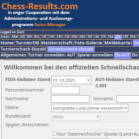
Logged on: Gast
Arabic
ARM
AZE
BIH
BUL
CAT
CHN
CRO
CZE
DEN
ENG
ESP
FAI
FIN
FRA
GER
GRE
INA
I
Home
TurnierDB
Meisterschaft
Foto-Galerie
Meldekartei
El
Turnierschach-Elozahl
Schnellschach-Elozahl
Allgemeines
Turnier anmelden: AUT
Spieler anmelden
Elo AUT
Elo
Willkommen bei den offiziellen Schnellscha
FIDE-Elolisten Stand
AUT-Elolisten Stand
2.303
Personennummer
Nachname
Vorname
Ebene
Bundesland
Spgem./Kreis/Verein
Nur "österreichische" Spieler (Land=A