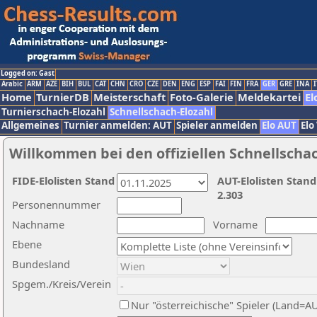
Logged on: Gast
Arabic
ARM
AZE
BIH
BUL
CAT
CHN
CRO
CZE
DEN
ENG
ESP
FAI
FIN
FRA
GER
GRE
INA
I
Home
TurnierDB
Meisterschaft
Foto-Galerie
Meldekartei
El
Turnierschach-Elozahl
Schnellschach-Elozahl
Allgemeines
Turnier anmelden: AUT
Spieler anmelden
Elo AUT
Elo
Willkommen bei den offiziellen Schnellscha
FIDE-Elolisten Stand
AUT-Elolisten Stand
2.303
Personennummer
Nachname
Vorname
Ebene
Bundesland
Spgem./Kreis/Verein
Nur "österreichische" Spieler (Land=A