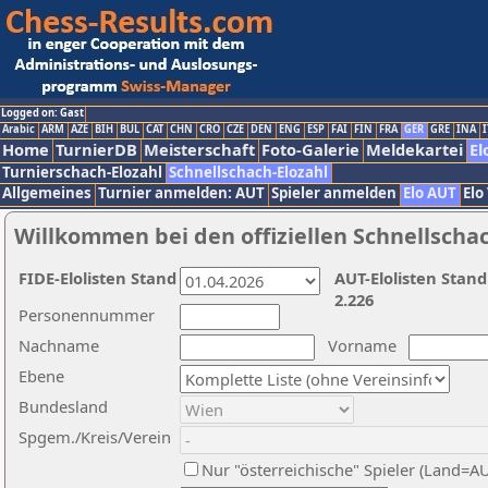
Logged on: Gast
Arabic
ARM
AZE
BIH
BUL
CAT
CHN
CRO
CZE
DEN
ENG
ESP
FAI
FIN
FRA
GER
GRE
INA
I
Home
TurnierDB
Meisterschaft
Foto-Galerie
Meldekartei
El
Turnierschach-Elozahl
Schnellschach-Elozahl
Allgemeines
Turnier anmelden: AUT
Spieler anmelden
Elo AUT
Elo
Willkommen bei den offiziellen Schnellscha
FIDE-Elolisten Stand
AUT-Elolisten Stand
2.226
Personennummer
Nachname
Vorname
Ebene
Bundesland
Spgem./Kreis/Verein
Nur "österreichische" Spieler (Land=A