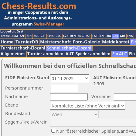
Logged on: Gast
Arabic
ARM
AZE
BIH
BUL
CAT
CHN
CRO
CZE
DEN
ENG
ESP
FAI
FIN
FRA
GER
GRE
INA
I
Home
TurnierDB
Meisterschaft
Foto-Galerie
Meldekartei
El
Turnierschach-Elozahl
Schnellschach-Elozahl
Allgemeines
Turnier anmelden: AUT
Spieler anmelden
Elo AUT
Elo
Willkommen bei den offiziellen Schnellscha
FIDE-Elolisten Stand
AUT-Elolisten Stand
2.303
Personennummer
Nachname
Vorname
Ebene
Bundesland
Spgem./Kreis/Verein
Nur "österreichische" Spieler (Land=A