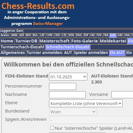
Logged on: Gast
Arabic
ARM
AZE
BIH
BUL
CAT
CHN
CRO
CZE
DEN
ENG
ESP
FAI
FIN
FRA
GER
GRE
INA
I
Home
TurnierDB
Meisterschaft
Foto-Galerie
Meldekartei
El
Turnierschach-Elozahl
Schnellschach-Elozahl
Allgemeines
Turnier anmelden: AUT
Spieler anmelden
Elo AUT
Elo
Willkommen bei den offiziellen Schnellscha
FIDE-Elolisten Stand
AUT-Elolisten Stand
2.303
Personennummer
Nachname
Vorname
Ebene
Bundesland
Spgem./Kreis/Verein
Nur "österreichische" Spieler (Land=A