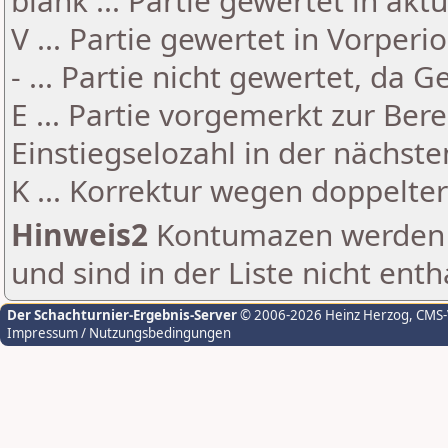
blank ... Partie gewertet in akt
V ... Partie gewertet in Vorperi
- ... Partie nicht gewertet, da 
E ... Partie vorgemerkt zur Be
Einstiegselozahl in der nächst
K ... Korrektur wegen doppelt
Hinweis2
Kontumazen werden g
und sind in der Liste nicht enth
Der Schachturnier-Ergebnis-Server
© 2006-2026 Heinz Herzog
, CMS
Impressum / Nutzungsbedingungen