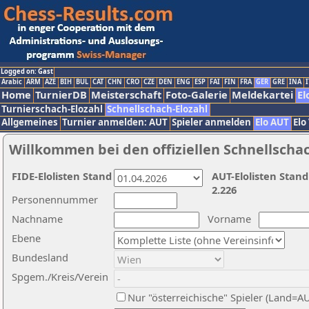
Logged on: Gast
Arabic
ARM
AZE
BIH
BUL
CAT
CHN
CRO
CZE
DEN
ENG
ESP
FAI
FIN
FRA
GER
GRE
INA
I
Home
TurnierDB
Meisterschaft
Foto-Galerie
Meldekartei
El
Turnierschach-Elozahl
Schnellschach-Elozahl
Allgemeines
Turnier anmelden: AUT
Spieler anmelden
Elo AUT
Elo
Willkommen bei den offiziellen Schnellscha
FIDE-Elolisten Stand
AUT-Elolisten Stand
2.226
Personennummer
Nachname
Vorname
Ebene
Bundesland
Spgem./Kreis/Verein
Nur "österreichische" Spieler (Land=A