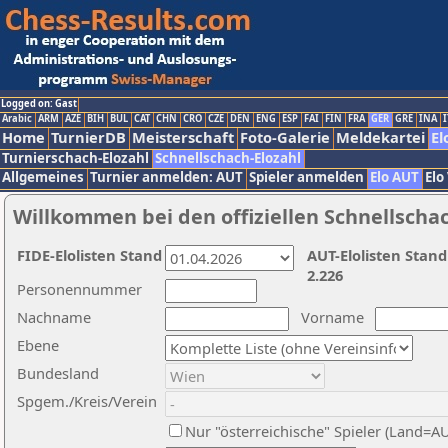
Logged on: Gast
Arabic
ARM
AZE
BIH
BUL
CAT
CHN
CRO
CZE
DEN
ENG
ESP
FAI
FIN
FRA
GER
GRE
INA
I
Home
TurnierDB
Meisterschaft
Foto-Galerie
Meldekartei
El
Turnierschach-Elozahl
Schnellschach-Elozahl
Allgemeines
Turnier anmelden: AUT
Spieler anmelden
Elo AUT
Elo
Willkommen bei den offiziellen Schnellscha
FIDE-Elolisten Stand
AUT-Elolisten Stand
2.226
Personennummer
Nachname
Vorname
Ebene
Bundesland
Spgem./Kreis/Verein
Nur "österreichische" Spieler (Land=A