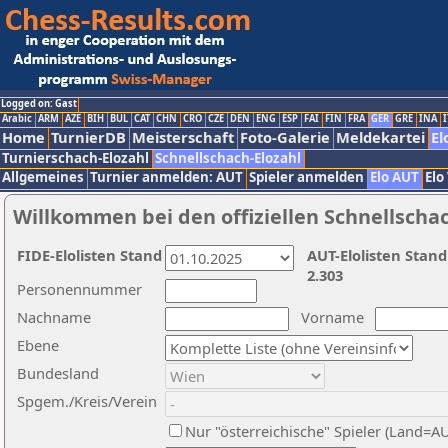
Logged on: Gast
Arabic
ARM
AZE
BIH
BUL
CAT
CHN
CRO
CZE
DEN
ENG
ESP
FAI
FIN
FRA
GER
GRE
INA
I
Home
TurnierDB
Meisterschaft
Foto-Galerie
Meldekartei
El
Turnierschach-Elozahl
Schnellschach-Elozahl
Allgemeines
Turnier anmelden: AUT
Spieler anmelden
Elo AUT
Elo
Willkommen bei den offiziellen Schnellscha
FIDE-Elolisten Stand
AUT-Elolisten Stand
2.303
Personennummer
Nachname
Vorname
Ebene
Bundesland
Spgem./Kreis/Verein
Nur "österreichische" Spieler (Land=A