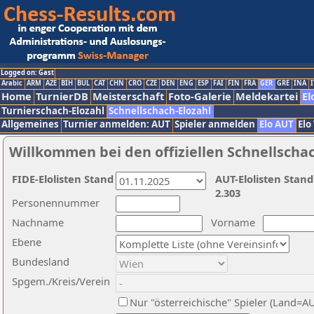
Logged on: Gast
Arabic
ARM
AZE
BIH
BUL
CAT
CHN
CRO
CZE
DEN
ENG
ESP
FAI
FIN
FRA
GER
GRE
INA
I
Home
TurnierDB
Meisterschaft
Foto-Galerie
Meldekartei
El
Turnierschach-Elozahl
Schnellschach-Elozahl
Allgemeines
Turnier anmelden: AUT
Spieler anmelden
Elo AUT
Elo
Willkommen bei den offiziellen Schnellscha
FIDE-Elolisten Stand
AUT-Elolisten Stand
2.303
Personennummer
Nachname
Vorname
Ebene
Bundesland
Spgem./Kreis/Verein
Nur "österreichische" Spieler (Land=A