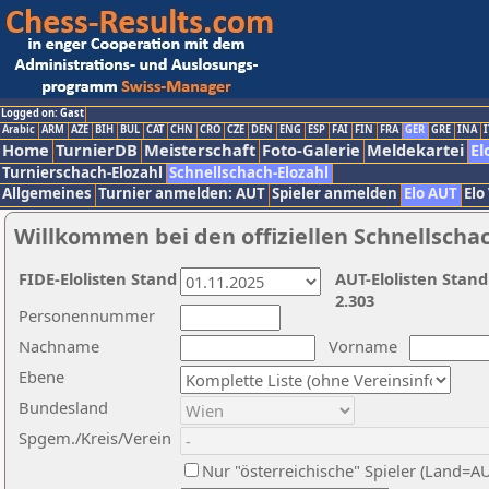
Logged on: Gast
Arabic
ARM
AZE
BIH
BUL
CAT
CHN
CRO
CZE
DEN
ENG
ESP
FAI
FIN
FRA
GER
GRE
INA
I
Home
TurnierDB
Meisterschaft
Foto-Galerie
Meldekartei
El
Turnierschach-Elozahl
Schnellschach-Elozahl
Allgemeines
Turnier anmelden: AUT
Spieler anmelden
Elo AUT
Elo
Willkommen bei den offiziellen Schnellscha
FIDE-Elolisten Stand
AUT-Elolisten Stand
2.303
Personennummer
Nachname
Vorname
Ebene
Bundesland
Spgem./Kreis/Verein
Nur "österreichische" Spieler (Land=A