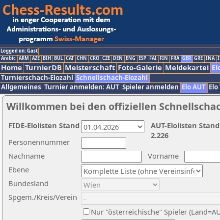
Logged on: Gast
Arabic
ARM
AZE
BIH
BUL
CAT
CHN
CRO
CZE
DEN
ENG
ESP
FAI
FIN
FRA
GER
GRE
INA
I
Home
TurnierDB
Meisterschaft
Foto-Galerie
Meldekartei
El
Turnierschach-Elozahl
Schnellschach-Elozahl
Allgemeines
Turnier anmelden: AUT
Spieler anmelden
Elo AUT
Elo
Willkommen bei den offiziellen Schnellscha
FIDE-Elolisten Stand
AUT-Elolisten Stand
2.226
Personennummer
Nachname
Vorname
Ebene
Bundesland
Spgem./Kreis/Verein
Nur "österreichische" Spieler (Land=A