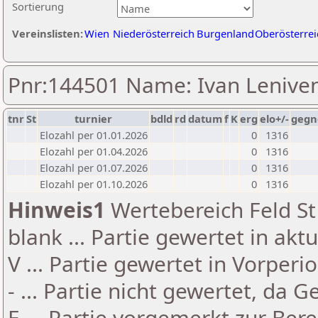
Sortierung
Vereinslisten:
Wien
Niederösterreich
Burgenland
Oberösterrei
Pnr:144501 Name: Ivan Lenive
tnr
St
turnier
bdld
rd
datum
f
K
erg
elo+/-
gegn
Elozahl per 01.01.2026
0
1316
Elozahl per 01.04.2026
0
1316
Elozahl per 01.07.2026
0
1316
Elozahl per 01.10.2026
0
1316
Hinweis1
Wertebereich Feld St 
blank ... Partie gewertet in akt
V ... Partie gewertet in Vorperi
- ... Partie nicht gewertet, da 
E ... Partie vorgemerkt zur Be