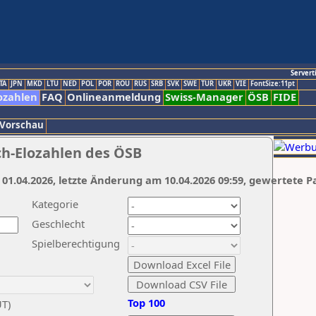
Servert
TA
JPN
MKD
LTU
NED
POL
POR
ROU
RUS
SRB
SVK
SWE
TUR
UKR
VIE
FontSize:11pt
ozahlen
FAQ
Onlineanmeldung
Swiss-Manager
ÖSB
FIDE
 Vorschau
ch-Elozahlen des ÖSB
 01.04.2026, letzte Änderung am 10.04.2026 09:59, gewertete P
Kategorie
Geschlecht
Spielberechtigung
Top 100
UT)