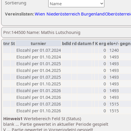
Sortierung
Vereinslisten:
Wien
Niederösterreich
Burgenland
Oberösterrei
Pnr:144500 Name: Mathis Lutschounig
tnr
St
turnier
bdld
rd
datum
f
K
erg
elo+/-
gegn
Elozahl per 01.07.2024
0
1240
Elozahl per 01.10.2024
0
1493
Elozahl per 01.01.2025
0
1493
Elozahl per 01.04.2025
0
1493
Elozahl per 01.07.2025
0
1493
Elozahl per 01.10.2025
0
1493
Elozahl per 01.01.2026
0
1493
Elozahl per 01.04.2026
0
1493
Elozahl per 01.07.2026
0
1515
Elozahl per 01.10.2026
0
1515
Hinweis1
Wertebereich Feld St (Status)
blank ... Partie gewertet in aktueller Periode gespielt
V ... Partie gewertet in Vorperiode(n) gespielt