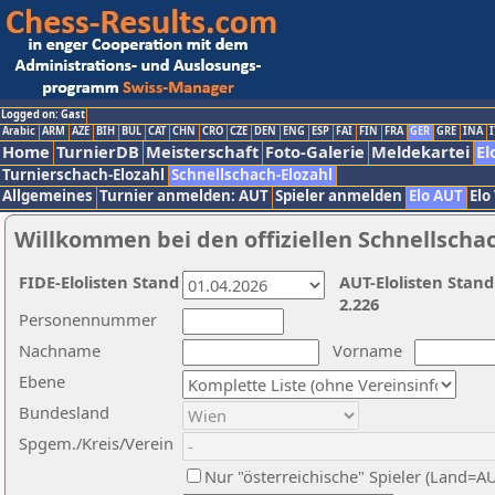
Logged on: Gast
Arabic
ARM
AZE
BIH
BUL
CAT
CHN
CRO
CZE
DEN
ENG
ESP
FAI
FIN
FRA
GER
GRE
INA
I
Home
TurnierDB
Meisterschaft
Foto-Galerie
Meldekartei
El
Turnierschach-Elozahl
Schnellschach-Elozahl
Allgemeines
Turnier anmelden: AUT
Spieler anmelden
Elo AUT
Elo
Willkommen bei den offiziellen Schnellscha
FIDE-Elolisten Stand
AUT-Elolisten Stand
2.226
Personennummer
Nachname
Vorname
Ebene
Bundesland
Spgem./Kreis/Verein
Nur "österreichische" Spieler (Land=A