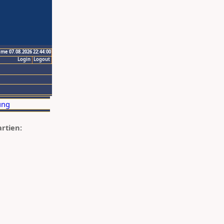
ime 07.08.2026 22:44:00
Login
Logout
artien: