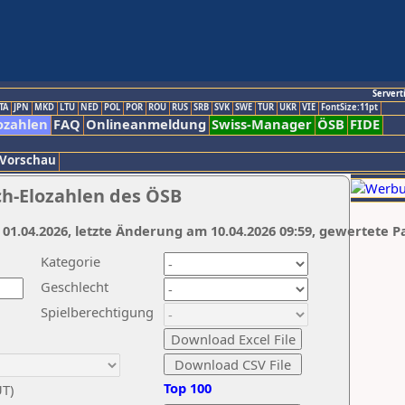
Servert
TA
JPN
MKD
LTU
NED
POL
POR
ROU
RUS
SRB
SVK
SWE
TUR
UKR
VIE
FontSize:11pt
ozahlen
FAQ
Onlineanmeldung
Swiss-Manager
ÖSB
FIDE
 Vorschau
ch-Elozahlen des ÖSB
 01.04.2026, letzte Änderung am 10.04.2026 09:59, gewertete P
Kategorie
Geschlecht
Spielberechtigung
Top 100
UT)