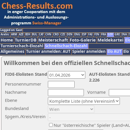
Logged on: Gast
Arabic
ARM
AZE
BIH
BUL
CAT
CHN
CRO
CZE
DEN
ENG
ESP
FAI
FIN
FRA
GER
GRE
INA
I
Home
TurnierDB
Meisterschaft
Foto-Galerie
Meldekartei
El
Turnierschach-Elozahl
Schnellschach-Elozahl
Allgemeines
Turnier anmelden: AUT
Spieler anmelden
Elo AUT
Elo
Willkommen bei den offiziellen Schnellscha
FIDE-Elolisten Stand
AUT-Elolisten Stand
2.226
Personennummer
Nachname
Vorname
Ebene
Bundesland
Spgem./Kreis/Verein
Nur "österreichische" Spieler (Land=A