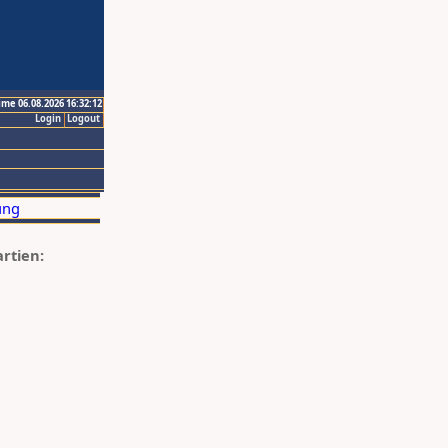
ime 06.08.2026 16:32:12
Login
Logout
artien: