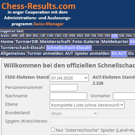
Logged on: Gast
Arabic
ARM
AZE
BIH
BUL
CAT
CHN
CRO
CZE
DEN
ENG
ESP
FAI
FIN
FRA
GER
GRE
INA
I
Home
TurnierDB
Meisterschaft
Foto-Galerie
Meldekartei
El
Turnierschach-Elozahl
Schnellschach-Elozahl
Allgemeines
Turnier anmelden: AUT
Spieler anmelden
Elo AUT
Elo
Willkommen bei den offiziellen Schnellscha
FIDE-Elolisten Stand
AUT-Elolisten Stand
2.226
Personennummer
Nachname
Vorname
Ebene
Bundesland
Spgem./Kreis/Verein
Nur "österreichische" Spieler (Land=A