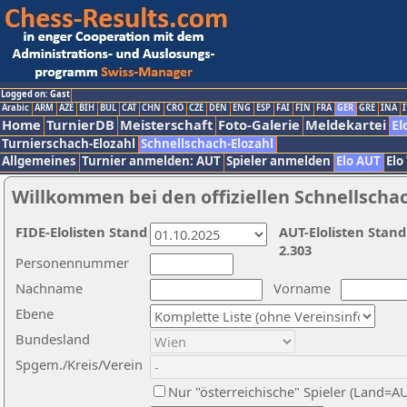
Logged on: Gast
Arabic
ARM
AZE
BIH
BUL
CAT
CHN
CRO
CZE
DEN
ENG
ESP
FAI
FIN
FRA
GER
GRE
INA
I
Home
TurnierDB
Meisterschaft
Foto-Galerie
Meldekartei
El
Turnierschach-Elozahl
Schnellschach-Elozahl
Allgemeines
Turnier anmelden: AUT
Spieler anmelden
Elo AUT
Elo
Willkommen bei den offiziellen Schnellscha
FIDE-Elolisten Stand
AUT-Elolisten Stand
2.303
Personennummer
Nachname
Vorname
Ebene
Bundesland
Spgem./Kreis/Verein
Nur "österreichische" Spieler (Land=A