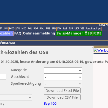
Servert
TA
JPN
MKD
LTU
NED
POL
POR
ROU
RUS
SRB
SVK
SWE
TUR
UKR
VIE
FontSize:11pt
ozahlen
FAQ
Onlineanmeldung
Swiss-Manager
ÖSB
FIDE
 Vorschau
ch-Elozahlen des ÖSB
 01.10.2025, letzte Änderung am 01.10.2025 09:19, gewertete P
Kategorie
Geschlecht
Spielberechtigung
Top 100
UT)