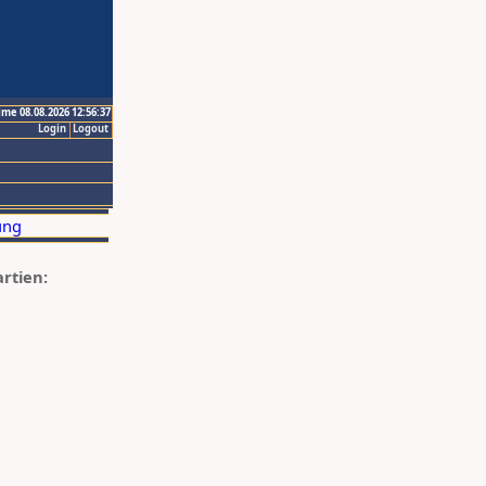
ime 08.08.2026 12:56:37
Login
Logout
artien: