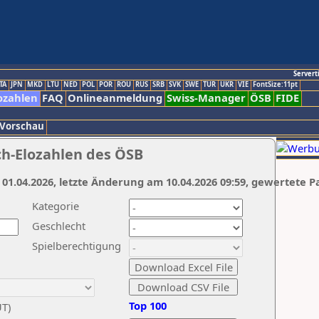
Servert
TA
JPN
MKD
LTU
NED
POL
POR
ROU
RUS
SRB
SVK
SWE
TUR
UKR
VIE
FontSize:11pt
ozahlen
FAQ
Onlineanmeldung
Swiss-Manager
ÖSB
FIDE
 Vorschau
ch-Elozahlen des ÖSB
 01.04.2026, letzte Änderung am 10.04.2026 09:59, gewertete P
Kategorie
Geschlecht
Spielberechtigung
Top 100
UT)