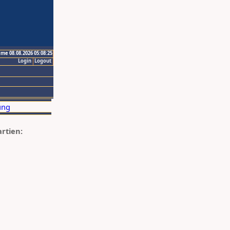
ime 08.08.2026 05:08:25
Login
Logout
artien: