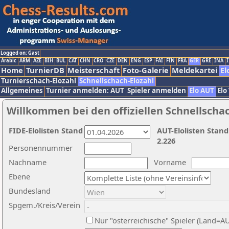
Logged on: Gast
Arabic
ARM
AZE
BIH
BUL
CAT
CHN
CRO
CZE
DEN
ENG
ESP
FAI
FIN
FRA
GER
GRE
INA
I
Home
TurnierDB
Meisterschaft
Foto-Galerie
Meldekartei
El
Turnierschach-Elozahl
Schnellschach-Elozahl
Allgemeines
Turnier anmelden: AUT
Spieler anmelden
Elo AUT
Elo
Willkommen bei den offiziellen Schnellscha
FIDE-Elolisten Stand
AUT-Elolisten Stand
2.226
Personennummer
Nachname
Vorname
Ebene
Bundesland
Spgem./Kreis/Verein
Nur "österreichische" Spieler (Land=A