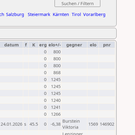
ch
Salzburg
Steiermark
Kärnten
Tirol
Vorarlberg
datum
f
K
erg
elo+/-
gegner
elo
pnr
0
800
0
800
0
800
0
868
0
1245
0
1245
0
1245
0
1240
0
1241
0
1266
Burstein
24.01.2026
s
45.5
0
-6,38
1569
146902
Viktoria
Lenzinger