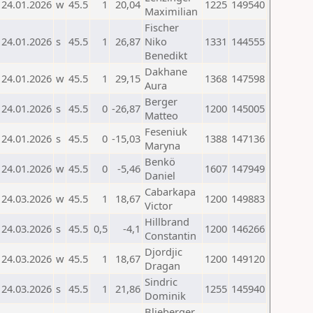
24.01.2026
w
45.5
1
20,04
1225
149540
Maximilian
Fischer
24.01.2026
s
45.5
1
26,87
Niko
1331
144555
Benedikt
Dakhane
24.01.2026
w
45.5
1
29,15
1368
147598
Aura
Berger
24.01.2026
s
45.5
0
-26,87
1200
145005
Matteo
Feseniuk
24.01.2026
s
45.5
0
-15,03
1388
147136
Maryna
Benkö
24.01.2026
w
45.5
0
-5,46
1607
147949
Daniel
Cabarkapa
24.03.2026
w
45.5
1
18,67
1200
149883
Victor
Hillbrand
24.03.2026
s
45.5
0,5
-4,1
1200
146266
Constantin
Djordjic
24.03.2026
w
45.5
1
18,67
1200
149120
Dragan
Sindric
24.03.2026
s
45.5
1
21,86
1255
145940
Dominik
Blieberger