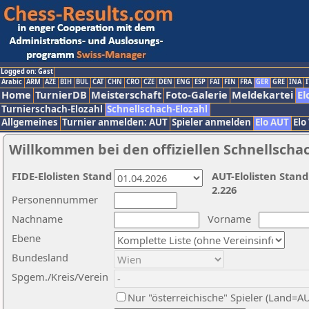
Logged on: Gast
Arabic
ARM
AZE
BIH
BUL
CAT
CHN
CRO
CZE
DEN
ENG
ESP
FAI
FIN
FRA
GER
GRE
INA
I
Home
TurnierDB
Meisterschaft
Foto-Galerie
Meldekartei
El
Turnierschach-Elozahl
Schnellschach-Elozahl
Allgemeines
Turnier anmelden: AUT
Spieler anmelden
Elo AUT
Elo
Willkommen bei den offiziellen Schnellscha
FIDE-Elolisten Stand
AUT-Elolisten Stand
2.226
Personennummer
Nachname
Vorname
Ebene
Bundesland
Spgem./Kreis/Verein
Nur "österreichische" Spieler (Land=A