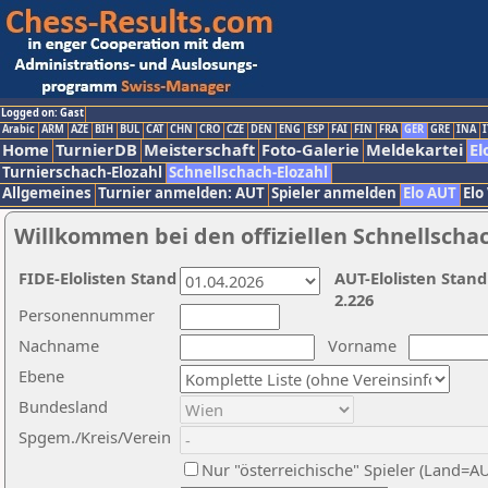
Logged on: Gast
Arabic
ARM
AZE
BIH
BUL
CAT
CHN
CRO
CZE
DEN
ENG
ESP
FAI
FIN
FRA
GER
GRE
INA
I
Home
TurnierDB
Meisterschaft
Foto-Galerie
Meldekartei
El
Turnierschach-Elozahl
Schnellschach-Elozahl
Allgemeines
Turnier anmelden: AUT
Spieler anmelden
Elo AUT
Elo
Willkommen bei den offiziellen Schnellscha
FIDE-Elolisten Stand
AUT-Elolisten Stand
2.226
Personennummer
Nachname
Vorname
Ebene
Bundesland
Spgem./Kreis/Verein
Nur "österreichische" Spieler (Land=A