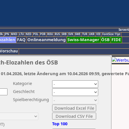
Servert
TA
JPN
MKD
LTU
NED
POL
POR
ROU
RUS
SRB
SVK
SWE
TUR
UKR
VIE
FontSize:11pt
ozahlen
FAQ
Onlineanmeldung
Swiss-Manager
ÖSB
FIDE
 Vorschau
ch-Elozahlen des ÖSB
 01.04.2026, letzte Änderung am 10.04.2026 09:59, gewertete P
Kategorie
Geschlecht
Spielberechtigung
Top 100
UT)