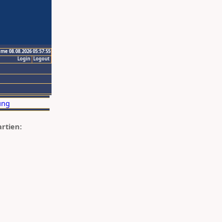
ime 08.08.2026 05:57:55
Login
Logout
artien: