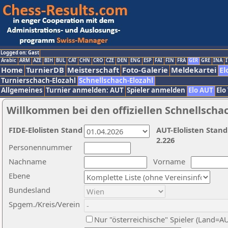
Logged on: Gast
Arabic
ARM
AZE
BIH
BUL
CAT
CHN
CRO
CZE
DEN
ENG
ESP
FAI
FIN
FRA
GER
GRE
INA
I
Home
TurnierDB
Meisterschaft
Foto-Galerie
Meldekartei
El
Turnierschach-Elozahl
Schnellschach-Elozahl
Allgemeines
Turnier anmelden: AUT
Spieler anmelden
Elo AUT
Elo
Willkommen bei den offiziellen Schnellscha
FIDE-Elolisten Stand
AUT-Elolisten Stand
2.226
Personennummer
Nachname
Vorname
Ebene
Bundesland
Spgem./Kreis/Verein
Nur "österreichische" Spieler (Land=A