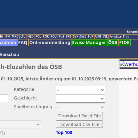
Servert
TA
JPN
MKD
LTU
NED
POL
POR
ROU
RUS
SRB
SVK
SWE
TUR
UKR
VIE
FontSize:11pt
ozahlen
FAQ
Onlineanmeldung
Swiss-Manager
ÖSB
FIDE
 Vorschau
ch-Elozahlen des ÖSB
 01.10.2025, letzte Änderung am 01.10.2025 09:19, gewertete P
Kategorie
Geschlecht
Spielberechtigung
Top 100
UT)