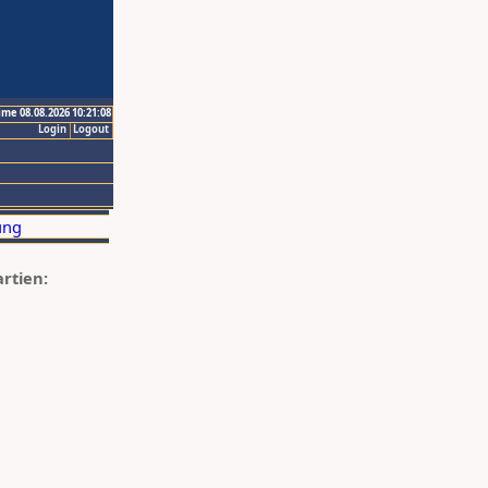
ime 08.08.2026 10:21:08
Login
Logout
artien: