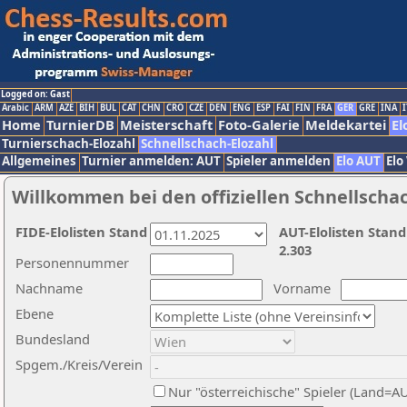
Logged on: Gast
Arabic
ARM
AZE
BIH
BUL
CAT
CHN
CRO
CZE
DEN
ENG
ESP
FAI
FIN
FRA
GER
GRE
INA
I
Home
TurnierDB
Meisterschaft
Foto-Galerie
Meldekartei
El
Turnierschach-Elozahl
Schnellschach-Elozahl
Allgemeines
Turnier anmelden: AUT
Spieler anmelden
Elo AUT
Elo
Willkommen bei den offiziellen Schnellscha
FIDE-Elolisten Stand
AUT-Elolisten Stand
2.303
Personennummer
Nachname
Vorname
Ebene
Bundesland
Spgem./Kreis/Verein
Nur "österreichische" Spieler (Land=A