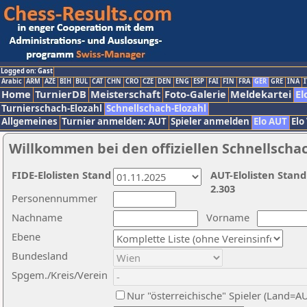
Logged on: Gast
Arabic
ARM
AZE
BIH
BUL
CAT
CHN
CRO
CZE
DEN
ENG
ESP
FAI
FIN
FRA
GER
GRE
INA
I
Home
TurnierDB
Meisterschaft
Foto-Galerie
Meldekartei
El
Turnierschach-Elozahl
Schnellschach-Elozahl
Allgemeines
Turnier anmelden: AUT
Spieler anmelden
Elo AUT
Elo
Willkommen bei den offiziellen Schnellscha
FIDE-Elolisten Stand
AUT-Elolisten Stand
2.303
Personennummer
Nachname
Vorname
Ebene
Bundesland
Spgem./Kreis/Verein
Nur "österreichische" Spieler (Land=A