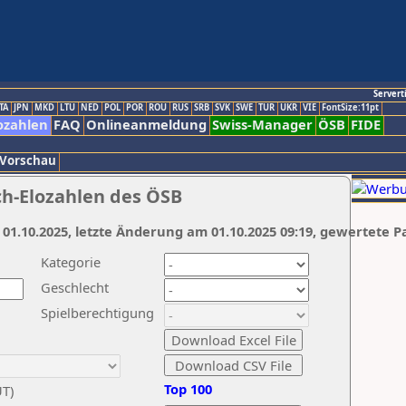
Servert
TA
JPN
MKD
LTU
NED
POL
POR
ROU
RUS
SRB
SVK
SWE
TUR
UKR
VIE
FontSize:11pt
ozahlen
FAQ
Onlineanmeldung
Swiss-Manager
ÖSB
FIDE
 Vorschau
ch-Elozahlen des ÖSB
 01.10.2025, letzte Änderung am 01.10.2025 09:19, gewertete P
Kategorie
Geschlecht
Spielberechtigung
Top 100
UT)