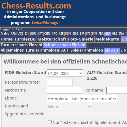
Logged on: Gast
Arabic
ARM
AZE
BIH
BUL
CAT
CHN
CRO
CZE
DEN
ENG
ESP
FAI
FIN
FRA
GER
GRE
INA
I
Home
TurnierDB
Meisterschaft
Foto-Galerie
Meldekartei
El
Turnierschach-Elozahl
Schnellschach-Elozahl
Allgemeines
Turnier anmelden: AUT
Spieler anmelden
Elo AUT
Elo
Willkommen bei den offiziellen Schnellscha
FIDE-Elolisten Stand
AUT-Elolisten Stand
2.226
Personennummer
Nachname
Vorname
Ebene
Bundesland
Spgem./Kreis/Verein
Nur "österreichische" Spieler (Land=A