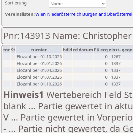
Sortierung
Vereinslisten:
Wien
Niederösterreich
Burgenland
Oberösterrei
Pnr:143913 Name: Christopher
tnr
St
turnier
bdld
rd
datum
f
K
erg
elo+/-
gegn
Elozahl per 01.10.2025
0
1267
Elozahl per 01.01.2026
0
1337
Elozahl per 01.04.2026
0
1337
Elozahl per 01.07.2026
0
1337
Elozahl per 01.10.2026
0
1337
Hinweis1
Wertebereich Feld St 
blank ... Partie gewertet in akt
V ... Partie gewertet in Vorperi
- ... Partie nicht gewertet, da 