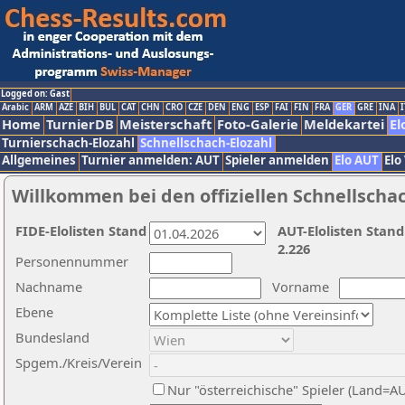
Logged on: Gast
Arabic
ARM
AZE
BIH
BUL
CAT
CHN
CRO
CZE
DEN
ENG
ESP
FAI
FIN
FRA
GER
GRE
INA
I
Home
TurnierDB
Meisterschaft
Foto-Galerie
Meldekartei
El
Turnierschach-Elozahl
Schnellschach-Elozahl
Allgemeines
Turnier anmelden: AUT
Spieler anmelden
Elo AUT
Elo
Willkommen bei den offiziellen Schnellscha
FIDE-Elolisten Stand
AUT-Elolisten Stand
2.226
Personennummer
Nachname
Vorname
Ebene
Bundesland
Spgem./Kreis/Verein
Nur "österreichische" Spieler (Land=A