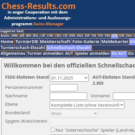
Logged on: Gast
Arabic
ARM
AZE
BIH
BUL
CAT
CHN
CRO
CZE
DEN
ENG
ESP
FAI
FIN
FRA
GER
GRE
INA
I
Home
TurnierDB
Meisterschaft
Foto-Galerie
Meldekartei
El
Turnierschach-Elozahl
Schnellschach-Elozahl
Allgemeines
Turnier anmelden: AUT
Spieler anmelden
Elo AUT
Elo
Willkommen bei den offiziellen Schnellscha
FIDE-Elolisten Stand
AUT-Elolisten Stand
2.303
Personennummer
Nachname
Vorname
Ebene
Bundesland
Spgem./Kreis/Verein
Nur "österreichische" Spieler (Land=A