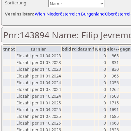
Sortierung
Vereinslisten:
Wien
Niederösterreich
Burgenland
Oberösterrei
Pnr:143894 Name: Filip Jevrem
tnr
St
turnier
bdld
rd
datum
f
K
erg
elo+/-
gegn
Elozahl per 01.04.2023
0
865
Elozahl per 01.07.2023
0
831
Elozahl per 01.10.2023
0
830
Elozahl per 01.01.2024
0
965
Elozahl per 01.04.2024
0
1056
Elozahl per 01.07.2024
0
1262
Elozahl per 01.10.2024
0
1508
Elozahl per 01.01.2025
0
1715
Elozahl per 01.04.2025
0
1691
Elozahl per 01.07.2025
0
1685
Elozahl per 01.10.2025
0
1668
Elozahl per 01.01.2026
0
1826