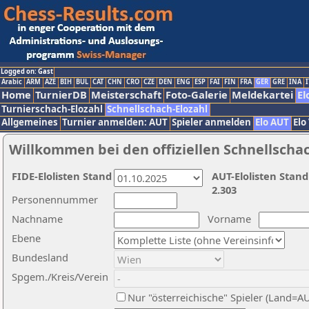
Logged on: Gast
Arabic
ARM
AZE
BIH
BUL
CAT
CHN
CRO
CZE
DEN
ENG
ESP
FAI
FIN
FRA
GER
GRE
INA
I
Home
TurnierDB
Meisterschaft
Foto-Galerie
Meldekartei
El
Turnierschach-Elozahl
Schnellschach-Elozahl
Allgemeines
Turnier anmelden: AUT
Spieler anmelden
Elo AUT
Elo
Willkommen bei den offiziellen Schnellscha
FIDE-Elolisten Stand
AUT-Elolisten Stand
2.303
Personennummer
Nachname
Vorname
Ebene
Bundesland
Spgem./Kreis/Verein
Nur "österreichische" Spieler (Land=A