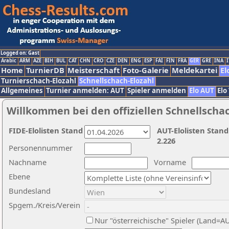
Logged on: Gast
Arabic
ARM
AZE
BIH
BUL
CAT
CHN
CRO
CZE
DEN
ENG
ESP
FAI
FIN
FRA
GER
GRE
INA
I
Home
TurnierDB
Meisterschaft
Foto-Galerie
Meldekartei
El
Turnierschach-Elozahl
Schnellschach-Elozahl
Allgemeines
Turnier anmelden: AUT
Spieler anmelden
Elo AUT
Elo
Willkommen bei den offiziellen Schnellscha
FIDE-Elolisten Stand
AUT-Elolisten Stand
2.226
Personennummer
Nachname
Vorname
Ebene
Bundesland
Spgem./Kreis/Verein
Nur "österreichische" Spieler (Land=A