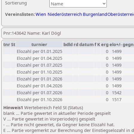
Sortierung
Vereinslisten:
Wien
Niederösterreich
Burgenland
Oberösterrei
Pnr:143642 Name: Karl Dögl
tnr
St
turnier
bdld
rd
datum
f
K
erg
elo+/-
gegn
Elozahl per 01.01.2025
0
1499
Elozahl per 01.04.2025
0
1499
Elozahl per 01.07.2025
0
1499
Elozahl per 01.10.2025
0
1499
Elozahl per 01.01.2026
0
1499
Elozahl per 01.04.2026
0
1499
Elozahl per 01.07.2026
0
1542
Elozahl per 01.10.2026
0
1517
Hinweis1
Wertebereich Feld St (Status)
blank ... Partie gewertet in aktueller Periode gespielt
V ... Partie gewertet in Vorperiode(n) gespielt
- ... Partie nicht gewertet, da Gegner keine Elozahl hat.
E ... Partie vorgemerkt zur Berechnung der Einstiegselozahl in