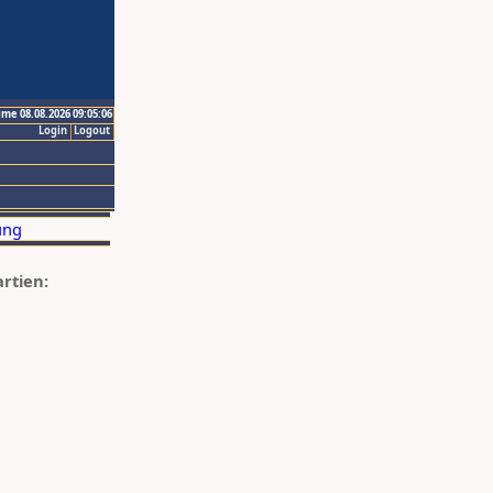
ime 08.08.2026 09:05:06
Login
Logout
artien: