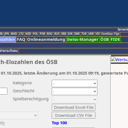
Servert
TA
JPN
MKD
LTU
NED
POL
POR
ROU
RUS
SRB
SVK
SWE
TUR
UKR
VIE
FontSize:11pt
ozahlen
FAQ
Onlineanmeldung
Swiss-Manager
ÖSB
FIDE
 Vorschau
ch-Elozahlen des ÖSB
 01.10.2025, letzte Änderung am 01.10.2025 09:19, gewertete P
Kategorie
Geschlecht
Spielberechtigung
Top 100
UT)