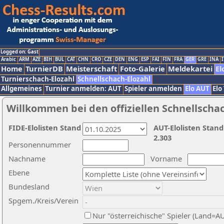
Logged on: Gast
Arabic
ARM
AZE
BIH
BUL
CAT
CHN
CRO
CZE
DEN
ENG
ESP
FAI
FIN
FRA
GER
GRE
INA
I
Home
TurnierDB
Meisterschaft
Foto-Galerie
Meldekartei
El
Turnierschach-Elozahl
Schnellschach-Elozahl
Allgemeines
Turnier anmelden: AUT
Spieler anmelden
Elo AUT
Elo
Willkommen bei den offiziellen Schnellscha
FIDE-Elolisten Stand
AUT-Elolisten Stand
2.303
Personennummer
Nachname
Vorname
Ebene
Bundesland
Spgem./Kreis/Verein
Nur "österreichische" Spieler (Land=A