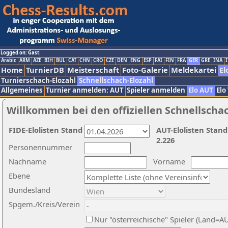
Logged on: Gast
Arabic
ARM
AZE
BIH
BUL
CAT
CHN
CRO
CZE
DEN
ENG
ESP
FAI
FIN
FRA
GER
GRE
INA
I
Home
TurnierDB
Meisterschaft
Foto-Galerie
Meldekartei
El
Turnierschach-Elozahl
Schnellschach-Elozahl
Allgemeines
Turnier anmelden: AUT
Spieler anmelden
Elo AUT
Elo
Willkommen bei den offiziellen Schnellscha
FIDE-Elolisten Stand
AUT-Elolisten Stand
2.226
Personennummer
Nachname
Vorname
Ebene
Bundesland
Spgem./Kreis/Verein
Nur "österreichische" Spieler (Land=A