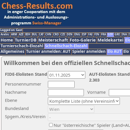
Logged on: Gast
Arabic
ARM
AZE
BIH
BUL
CAT
CHN
CRO
CZE
DEN
ENG
ESP
FAI
FIN
FRA
GER
GRE
INA
I
Home
TurnierDB
Meisterschaft
Foto-Galerie
Meldekartei
El
Turnierschach-Elozahl
Schnellschach-Elozahl
Allgemeines
Turnier anmelden: AUT
Spieler anmelden
Elo AUT
Elo
Willkommen bei den offiziellen Schnellscha
FIDE-Elolisten Stand
AUT-Elolisten Stand
2.303
Personennummer
Nachname
Vorname
Ebene
Bundesland
Spgem./Kreis/Verein
Nur "österreichische" Spieler (Land=A